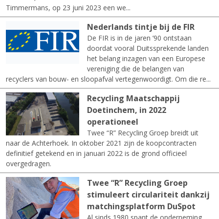
Timmermans, op 23 juni 2023 een we...
Nederlands tintje bij de FIR
De FIR is in de jaren ’90 ontstaan
doordat vooral Duitssprekende landen
het belang inzagen van een Europese
vereniging die de belangen van
recyclers van bouw- en sloopafval vertegenwoordigt. Om die re...
Recycling Maatschappij
Doetinchem, in 2022
operationeel
Twee “R” Recycling Groep breidt uit
naar de Achterhoek. In oktober 2021 zijn de koopcontracten
definitief getekend en in januari 2022 is de grond officieel
overgedragen.
Twee “R” Recycling Groep
stimuleert circulariteit dankzij
matchingsplatform DuSpot
Al sinds 1980 spant de onderneming