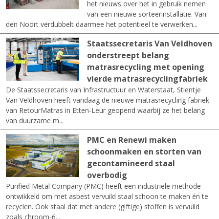
het nieuws over het in gebruik nemen
van een nieuwe sorteerinstallatie. Van
den Noort verdubbelt daarmee het potentieel te verwerken...
Staatssecretaris Van Veldhoven
onderstreept belang
matrasrecycling met opening
vierde matrasrecyclingfabriek
De Staatssecretaris van Infrastructuur en Waterstaat, Stientje
Van Veldhoven heeft vandaag de nieuwe matrasrecycling fabriek
van RetourMatras in Etten-Leur geopend waarbij ze het belang
van duurzame m...
PMC en Renewi maken
schoonmaken en storten van
gecontamineerd staal
overbodig
Purified Metal Company (PMC) heeft een industriële methode
ontwikkeld om met asbest vervuild staal schoon te maken én te
recyclen. Ook staal dat met andere (giftige) stoffen is vervuild
zoals chroom-6...