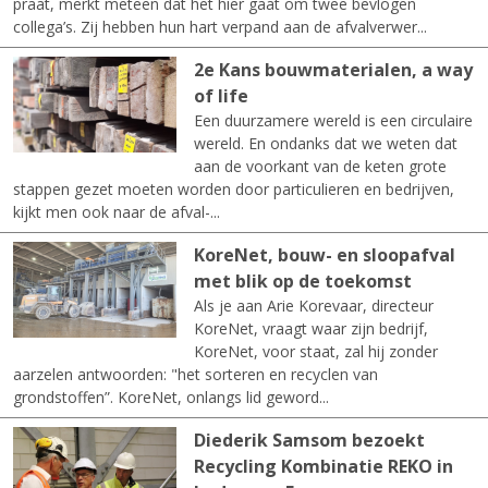
praat, merkt meteen dat het hier gaat om twee bevlogen
collega’s. Zij hebben hun hart verpand aan de afvalverwer...
2e Kans bouwmaterialen, a way
of life
Een duurzamere wereld is een circulaire
wereld. En ondanks dat we weten dat
aan de voorkant van de keten grote
stappen gezet moeten worden door particulieren en bedrijven,
kijkt men ook naar de afval-...
KoreNet, bouw- en sloopafval
met blik op de toekomst
Als je aan Arie Korevaar, directeur
KoreNet, vraagt waar zijn bedrijf,
KoreNet, voor staat, zal hij zonder
aarzelen antwoorden: "het sorteren en recyclen van
grondstoffen”. KoreNet, onlangs lid geword...
Diederik Samsom bezoekt
Recycling Kombinatie REKO in