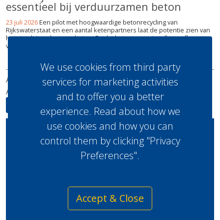
essentieel bij verduurzamen beton
23 juli 2026
Een pilot met hoogwaardige betonrecycling van
Rijkswaterstaat en een aantal ketenpartners laat de potentie zien van
het circulair maken van beton. En dat het succes niet alleen afhangt
van technologie, maar ook van goede ketensamenwerking.
lees meer
We use cookies from third party
ABONNEREN
ADVERTEREN
UITGAVES
REDACTIE
services for marketing activities
ADRES
SITEMAP
and to offer you a better
experience. Read about how we
use cookies and how you can
Home
control them by clicking "Privacy
Legal
Preferences".
Circulaire Economie
Copyright ©2026 BRBS
Beleid
Recycling.
Accept & Close
Recycling
Innovaties