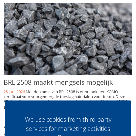
BRL 2508 maakt mengsels mogelijk
25 juni 2026
Met de komst van BRL 2508 is er nu ook een KOMO
certificaat voor voorgemengde toeslagmaterialen voor beton. Deze
BRL heeft een lange aanloopperiode gehad en is eind februari 2026
gepubliceerd.
lees meer
We use cookies from third party
ABONNEREN
ADVERTEREN
UITGAVES
REDACTIE
services for marketing activities
ADRES
SITEMAP