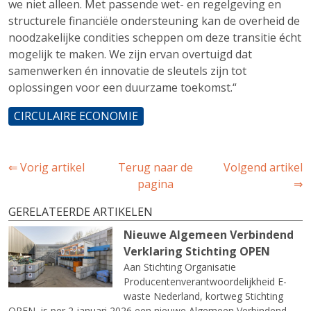
we niet alleen. Met passende wet- en regelgeving en
structurele financiële ondersteuning kan de overheid de
noodzakelijke condities scheppen om deze transitie écht
mogelijk te maken. We zijn ervan overtuigd dat
samenwerken én innovatie de sleutels zijn tot
oplossingen voor een duurzame toekomst.“
CIRCULAIRE ECONOMIE
⇐ Vorig artikel
Terug naar de
Volgend artikel
pagina
⇒
GERELATEERDE ARTIKELEN
Nieuwe Algemeen Verbindend
Verklaring Stichting OPEN
Aan Stichting Organisatie
Producentenverantwoordelijkheid E-
waste Nederland, kortweg Stichting
OPEN, is per 2 januari 2026 een nieuwe Algemeen Verbindend