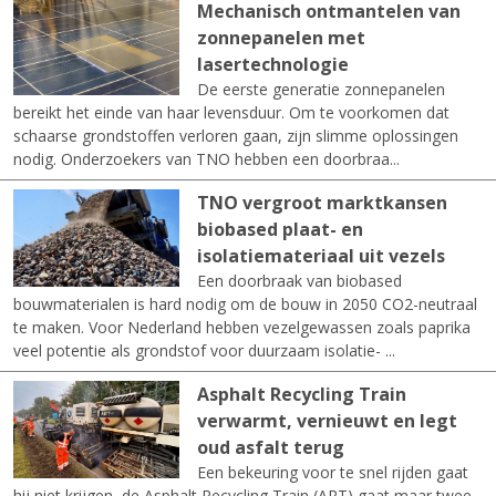
Mechanisch ontmantelen van
zonnepanelen met
lasertechnologie
De eerste generatie zonnepanelen
bereikt het einde van haar levensduur. Om te voorkomen dat
schaarse grondstoffen verloren gaan, zijn slimme oplossingen
nodig. Onderzoekers van TNO hebben een doorbraa...
TNO vergroot marktkansen
biobased plaat- en
isolatiemateriaal uit vezels
Een doorbraak van biobased
bouwmaterialen is hard nodig om de bouw in 2050 CO2-neutraal
te maken. Voor Nederland hebben vezelgewassen zoals paprika
veel potentie als grondstof voor duurzaam isolatie- ...
Asphalt Recycling Train
verwarmt, vernieuwt en legt
oud asfalt terug
Een bekeuring voor te snel rijden gaat
hij niet krijgen, de Asphalt Recycling Train (ART) gaat maar twee