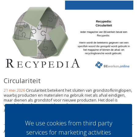
Circulariteit
21 mei 2026
Circulariteit betekent het sluiten van grondstofkringlopen,
waarbij producten en materialen na gebruik niet als afval eindigen,
maar dienen als grondstof voor nieuwe producten. Het doel is
waardebehoud van materialen en het creëren van een economie
zonder afval, geïnspireerd op natuurlijke cycli. Di...
lees meer
We use cookies from third party
ABONNEREN
ADVERTEREN
UITGAVES
REDACTIE
services for marketing activities