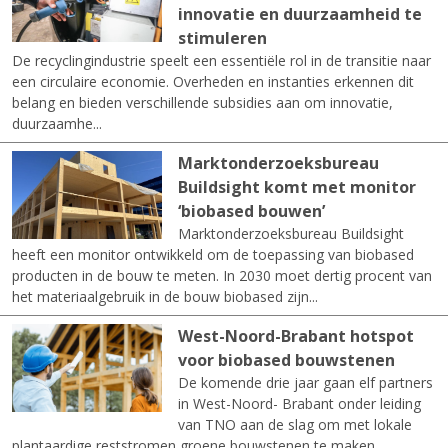
innovatie en duurzaamheid te
stimuleren
De recyclingindustrie speelt een essentiële rol in de transitie naar
een circulaire economie. Overheden en instanties erkennen dit
belang en bieden verschillende subsidies aan om innovatie,
duurzaamhe...
Marktonderzoeksbureau
Buildsight komt met monitor
‘biobased bouwen’
Marktonderzoeksbureau Buildsight
heeft een monitor ontwikkeld om de toepassing van biobased
producten in de bouw te meten. In 2030 moet dertig procent van
het materiaalgebruik in de bouw biobased zijn...
West-Noord-Brabant hotspot
voor biobased bouwstenen
De komende drie jaar gaan elf partners
in West-Noord- Brabant onder leiding
van TNO aan de slag om met lokale
plantaardige reststromen groene bouwstenen te maken.