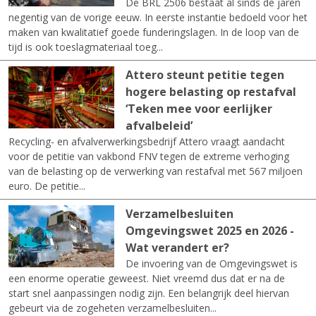
De BRL 2506 bestaat al sinds de jaren
negentig van de vorige eeuw. In eerste instantie bedoeld voor het
maken van kwalitatief goede funderingslagen. In de loop van de
tijd is ook toeslagmateriaal toeg...
Attero steunt petitie tegen
hogere belasting op restafval
‘Teken mee voor eerlijker
afvalbeleid’
Recycling- en afvalverwerkingsbedrijf Attero vraagt aandacht
voor de petitie van vakbond FNV tegen de extreme verhoging
van de belasting op de verwerking van restafval met 567 miljoen
euro. De petitie...
Verzamelbesluiten
Omgevingswet 2025 en 2026 -
Wat verandert er?
De invoering van de Omgevingswet is
een enorme operatie geweest. Niet vreemd dus dat er na de
start snel aanpassingen nodig zijn. Een belangrijk deel hiervan
gebeurt via de zogeheten verzamelbesluiten...