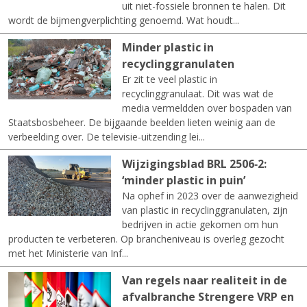
uit niet-fossiele bronnen te halen. Dit
wordt de bijmengverplichting genoemd. Wat houdt...
Minder plastic in
recyclinggranulaten
Er zit te veel plastic in
recyclinggranulaat. Dit was wat de
media vermeldden over bospaden van
Staatsbosbeheer. De bijgaande beelden lieten weinig aan de
verbeelding over. De televisie-uitzending lei...
Wijzigingsblad BRL 2506‑2:
‘minder plastic in puin’
Na ophef in 2023 over de aanwezigheid
van plastic in recyclinggranulaten, zijn
bedrijven in actie gekomen om hun
producten te verbeteren. Op brancheniveau is overleg gezocht
met het Ministerie van Inf...
Van regels naar realiteit in de
afvalbranche Strengere VRP en