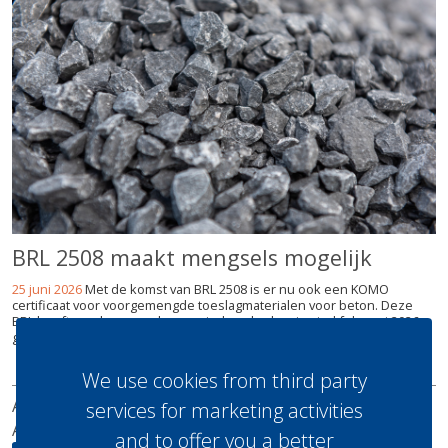
BRL 2508 maakt mengsels mogelijk
25 juni 2026
Met de komst van BRL 2508 is er nu ook een KOMO
certificaat voor voorgemengde toeslagmaterialen voor beton. Deze
BRL heeft een lange aanloopperiode gehad en is eind februari 2026
gepubliceerd.
lees meer
We use cookies from third party
ABONNEREN
ADVERTEREN
UITGAVES
REDACTIE
services for marketing activities
ADRES
SITEMAP
and to offer you a better