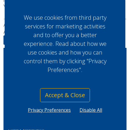
Infrastructuur en Waterstaat. De verwachting is dat het aantal
verontreinigingen nog sterk toeneemt. Het duurt n...
lees meer
We use cookies from third party
ABONNEREN
ADVERTEREN
UITGAVES
REDACTIE
services for marketing activities
ADRES
SITEMAP
and to offer you a better
experience. Read about how we
use cookies and how you can
Home
control them by clicking "Privacy
Legal
Preferences".
Circulaire Economie
Copyright ©2026 BRBS
Beleid
Recycling.
Accept & Close
Recycling
Innovaties
Privacy Preferences
Disable All
Recypedia
Privacy voorkeuren