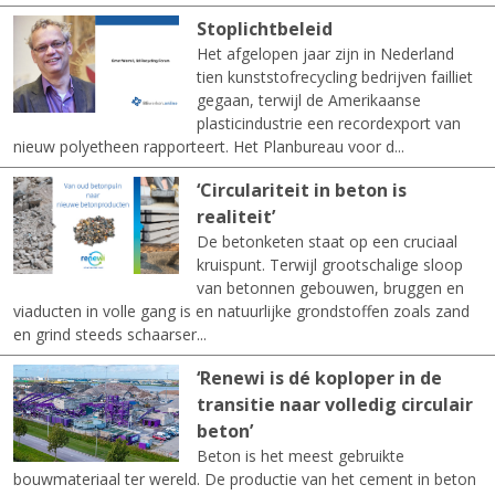
Stoplichtbeleid
Het afgelopen jaar zijn in Nederland
tien kunststofrecycling bedrijven failliet
gegaan, terwijl de Amerikaanse
plasticindustrie een recordexport van
nieuw polyetheen rapporteert. Het Planbureau voor d...
‘Circulariteit in beton is
realiteit’
De betonketen staat op een cruciaal
kruispunt. Terwijl grootschalige sloop
van betonnen gebouwen, bruggen en
viaducten in volle gang is en natuurlijke grondstoffen zoals zand
en grind steeds schaarser...
‘Renewi is dé koploper in de
transitie naar volledig circulair
beton’
Beton is het meest gebruikte
bouwmateriaal ter wereld. De productie van het cement in beton